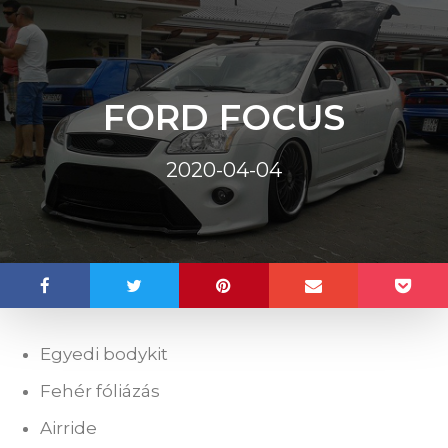
FORD FOCUS
2020-04-04
Egyedi bodykit
Fehér fóliázás
Airride