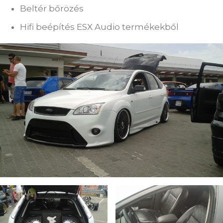
Beltér bőrözés
Hifi beépítés ESX Audio termékekből