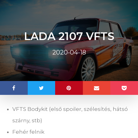
LADA 2107 VFTS
2020-04-18
VFTS Bodykit (első spoiler, szélesítés, hátsó
szárny, stb)
Fehér felnik