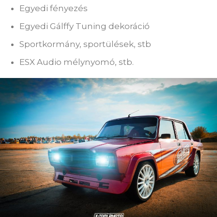
Egyedi fényezés
Egyedi Gálffy Tuning dekoráció
Sportkormány, sportülések, stb
ESX Audio mélynyomó, stb.