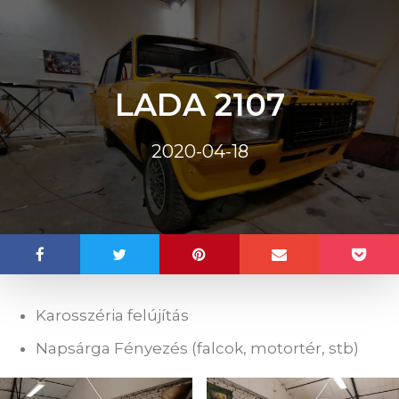
LADA 2107
2020-04-18
Karosszéria felújítás
Napsárga Fényezés (falcok, motortér, stb)